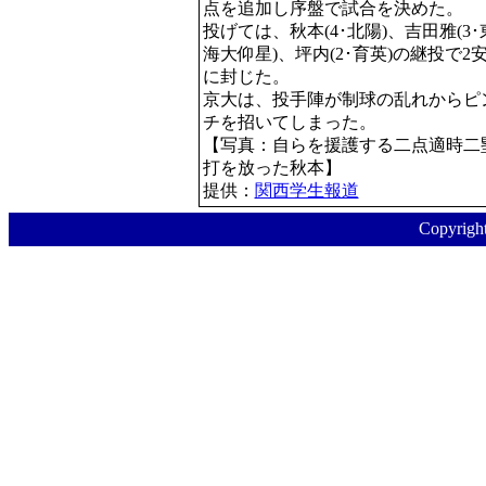
点を追加し序盤で試合を決めた。
投げては、秋本(4･北陽)、吉田雅(3･
海大仰星)、坪内(2･育英)の継投で2
に封じた。
京大は、投手陣が制球の乱れからピ
チを招いてしまった。
【写真：自らを援護する二点適時二
打を放った秋本】
提供：
関西学生報道
Copyr