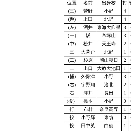
位置
名前
出身校
打
(三)
菅野
小野
4
(遊)
上田
北野
4
(左)
酒井
東海大仰星
3
（一）
坂
帝塚山
3
(中)
松井
天王寺
2
三
大背戸
北野
1
(二)
杉原
岡山朝日
2
二
出口
大教大池田
1
(捕)
久保津
小野
3
(右)
宇野翔
洛北
2
右
澤井
長田
1
(投）
橋本
小野
0
打
布村
奈良高専
1
投
小野輝
東筑
0
投
田中英
白稜
1