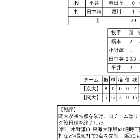
投
平井
春日丘
0
打
田中靖
堀川
1
計
29
投手
回
橋本
2
小野輝
1
田中英
2 0/3
平井
3
チーム
振
球
犠
併
残
【京大】
8
0
0
0
2
【関大】
5
12
3
0
15
【戦評】
関大が勝ち点を挙げ、両チームはリ
グ戦日程を終了した。
2回、水野謙(3･東海大仰星)の適時三
打など4長短打で3点を先制。3回にも