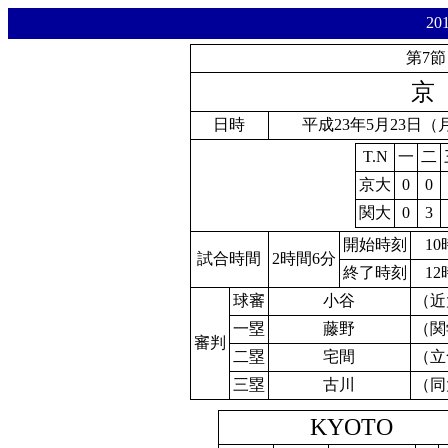
2
第7節
京
日時
平成23年5月23日（
T.N
一
二
京大
0
0
関大
0
3
開始時刻
10
試合時間
2時間6分
終了時刻
12
球審
小谷
（近
一塁
藤野
（関
審判
二塁
宅間
（立
三塁
古川
（同
KYOTO