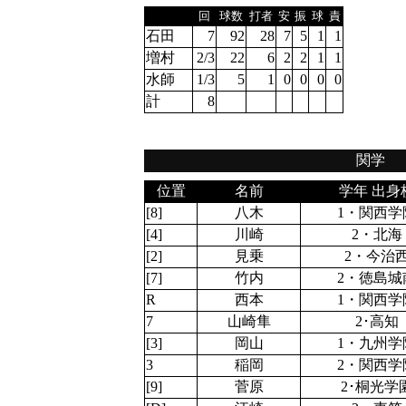
回
球数
打者
安
振
球
責
石田
7
92
28
7
5
1
1
増村
2/3
22
6
2
2
1
1
水師
1/3
5
1
0
0
0
0
計
8
関学
位置
名前
学年 出身
[8]
八木
1・関西学
[4]
川崎
2・北海
[2]
見乗
2・今治
[7]
竹内
2・徳島城
R
西本
1・関西学
7
山崎隼
2･高知
[3]
岡山
1・九州学
3
稲岡
2・関西学
[9]
菅原
2･桐光学