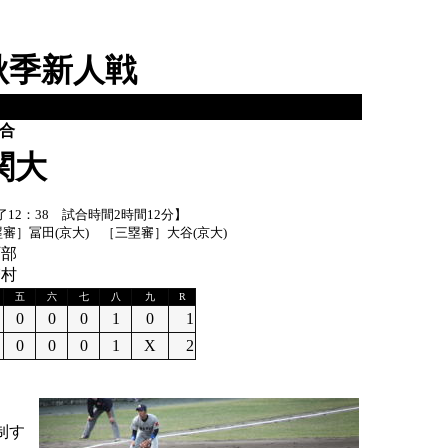
秋季新人戦
試合
関大
終了12：38 試合時間2時間12分】
塁審］冨田(京大) ［三塁審］大谷(京大)
阿部
増村
五
六
七
八
九
R
0
0
0
1
0
1
0
0
0
1
X
2
制す