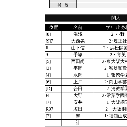
捕 逸
関大
位置
名前
学年 出身
[8]
湯浅
2･小野
[9]7
大西晃
2･履正社
R
山下信
2・浜松開
9
手塚
2・育英
[5]
西田尚
2･東大阪大
[3]
平岡
2･智辨和
[4]
永岡
1･報徳学
[6]
上戸
2･岡山学
[D]
合田
2･清教学
H
大野
2･常葉学園
[7]
安井
1･大阪桐
R97
塩田
2・大阪桐
[2]
響
1･福知山
計