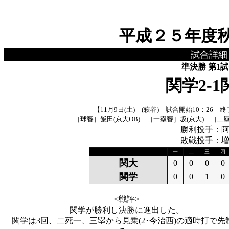
平成２５年度
試合詳細
準決勝
第1
関学
2-1
【11月9日(土) (萩谷) 試合開始10：26 
［球審］飯田(京大OB) ［一塁審］坂(京大) ［二
勝利投手：
敗戦投手：
一
二
三
四
関大
0
0
0
0
関学
0
0
1
0
<戦評>
関学が勝利し決勝に進出した。
関学は3回、二死一、三塁から見乗(2･今治西)の適時打で先