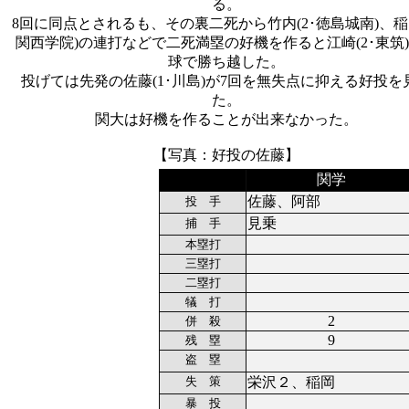
る。
8回に同点とされるも、その裏二死から竹内(2･徳島城南)、稲岡
関西学院)の連打などで二死満塁の好機を作ると江崎(2･東筑
球で勝ち越した。
投げては先発の佐藤(1･川島)が7回を無失点に抑える好投を
た。
関大は好機を作ることが出来なかった。
【写真：好投の佐藤】
関学
佐藤、阿部
投 手
見乗
捕 手
本塁打
三塁打
二塁打
犠 打
2
併 殺
9
残 塁
盗 塁
失 策
栄沢２、稲岡
暴 投