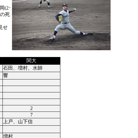
(2･
)の死
見せ
関大
石田、増村、水師
響
2
7
上戸、山下信
増村