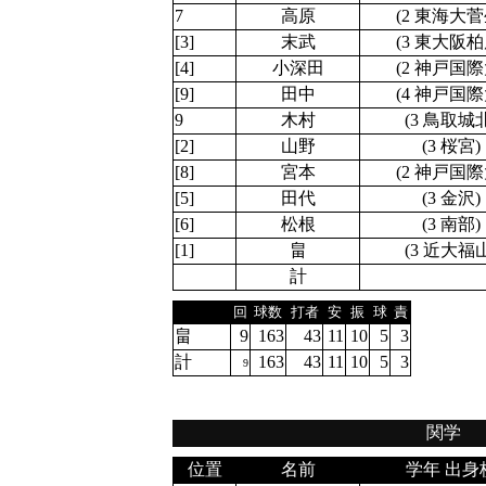
7
高原
(2 東海大菅
[3]
末武
(3 東大阪柏
[4]
小深田
(2 神戸国際
[9]
田中
(4 神戸国際
9
木村
(3 鳥取城
[2]
山野
(3 桜宮)
[8]
宮本
(2 神戸国際
[5]
田代
(3 金沢)
[6]
松根
(3 南部)
[1]
畠
(3 近大福
計
回
球数
打者
安
振
球
責
畠
9
163
43
11
10
5
3
計
163
43
11
10
5
3
9
関学
位置
名前
学年 出身