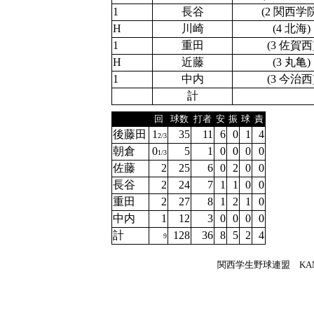
1
長谷
(2 関西学
H
川崎
(4 北海)
1
重田
(3 佐賀西
H
近藤
(3 丸亀)
1
中内
(3 今治西
計
回
球数
打者
安
振
球
責
後藤田
1
35
11
6
0
1
4
2/3
朝倉
0
5
1
0
0
0
0
1/3
佐藤
2
25
6
0
2
0
0
長谷
2
24
7
1
1
0
0
重田
2
27
8
1
2
1
0
中内
1
12
3
0
0
0
0
計
128
36
8
5
2
4
9
関西学生野球連盟 KANSA