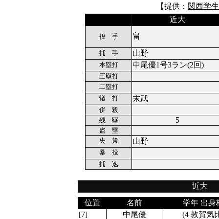
【提供：
関西学生
近大
畠
投 手
山野
捕 手
中尾優1号3ラン(2回)
本塁打
三塁打
二塁打
犠 打
末武
併 殺
5
残 塁
盗 塁
失 策
山野
暴 投
捕 逸
近大
位置
名前
学年 出身
[7]
中尾優
(4 敦賀気