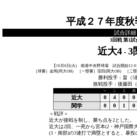
平成２７年度秋
試合詳細
3回戦
第1試
近大
4
3
-
【10月6日(火) 南港中央野球場 試合開始12:0
［球審］金岡(同大OB) ［一塁審］窪田(関大OB) ［二塁
勝利投手：畠（5
敗戦投手：後藤田（
一
二
三
四
0
4
0
0
近大
0
0
1
0
関学
＜戦評＞
近大が接戦を制し、勝ち点を2とした。
近大は2回、一死から宮本(2・神戸国際大
(3・南部)の3連打で満塁とすると、暴