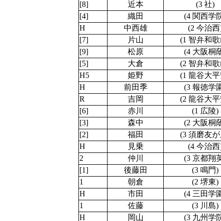
[8]
近本
(3 社)
[4]
織田
(4 関西学
H
中西雄
(2 今治西
[7]
片山
(1 智弁和歌
[9]
松原
(4 大阪桐
[5]
大倉
(2 智弁和歌
H5
姫野
(1 龍谷大平
H
前田季
(3 報徳学
R
吉岡
(2 龍谷大平
[6]
赤川
(1 広陵)
[3]
森中
(2 大阪桐
[2]
福田
(3 須磨友が
H
見乗
(4 今治西
2
仲川
(3 京都翔
[1]
後藤田
(3 鳴門)
1
朝倉
(2 堺東)
H
市田
(4 三田学
1
佐藤
(3 川島)
H
岡山
(3 九州学