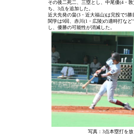
その後二死二、三塁とし、中尾優(4・敦
ち、3点を追加した。
近大先発の畠(3・近大福山)は完投で5
関学は9回、赤川(1・広陵)の適時打な
し、優勝の可能性が消滅した。
写真：3点本塁打を